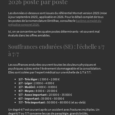
2026 poste par poste
Les données ci-dessous sont issues du référentiel Mornet version 2025 (mise
à jour septembre 2025), applicable en 2026. Pour le détail complet de tous
les postes de la nomenclature Dintilhac, consultez le
barème complet du
préjudice corporel 2026.
Ici, on se concentre sur les quatre postes déterminants - et souvent mal
évalués dans les offres amiables.
Souffrances endurées (SE) : l'échelle 1/7
à 7/7
Les souffrances endurées couvrent toutes les douleurs physiques et
psychiques subies entre l'événement dommageable et la consolidation.
Elles sont cotées par l'expert médical sur une échelle de 1/7 à 7/7.
1/7 - Très léger :
1 500 € – 2 000 €
2/7 - Léger :
2 000 € – 4 000 €
3/7 - Modéré :
4 000 € – 8 000 €
4/7 - Moyen :
8 000 € – 20 000 €
5/7 - Assez important :
20 000 € – 35 000 €
6/7 - Important :
35 000 € – 50 000 €
7/7 - Très important :
50 000 € – 80 000 € (et au-delà)
Un degré 4/7 est courant après un accident avec fractures multiples. Un
degré 6/7 ou 7/7 concerne les cas de paraplégie, grands brûlés,