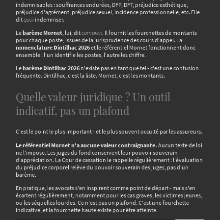
indemnisables : souffrances endurées, DFP, DFT, préjudice esthétique,
préjudice d'agrément, préjudice sexuel, incidence professionnelle, etc. Elle
dit
quoi
indemniser.
Le
barème Mornet
, lui, dit
combien
. Il fournit les fourchettes de montants
pour chaque poste, issues de la jurisprudence des cours d'appel. La
nomenclature Dintilhac 2026
et le référentiel Mornet fonctionnent donc
ensemble : l'un identifie les postes, l'autre les chiffre.
Le
barème Dintilhac 2026
n'existe pas en tant que tel - c'est une confusion
fréquente. Dintilhac, c'est la liste. Mornet, c'est les montants.
Quelle valeur juridique ? Un outil
indicatif, pas un plafond
C'est le point le plus important - et le plus souvent occulté par les assureurs.
Le référentiel Mornet n'a aucune valeur contraignante.
Aucun texte de loi
ne l'impose. Les juges du fond conservent leur pouvoir souverain
d'appréciation. La Cour de cassation le rappelle régulièrement : l'évaluation
du préjudice corporel relève du pouvoir souverain des juges, pas d'un
barème.
En pratique, les avocats s'en inspirent comme point de départ - mais s'en
écartent régulièrement, notamment pour les cas graves, les victimes jeunes,
ou les séquelles lourdes. Ce n'est pas un plafond. C'est une fourchette
indicative, et la fourchette haute existe pour être atteinte.