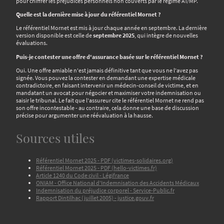
pour chiffrer les préjudices personnels non couverts par le régime AT/MP.
Quelle est la dernière mise à jour du référentiel Mornet ?
Le référentiel Mornet est mis à jour chaque année en septembre. La dernière
version disponible est celle de
septembre 2025
, qui intègre de nouvelles
évaluations.
Puis-je contester une offre d'assurance basée sur le référentiel Mornet ?
Oui. Une offre amiable n'est jamais définitive tant que vous ne l'avez pas
signée. Vous pouvez la contester en demandant une expertise médicale
contradictoire, en faisant intervenir un médecin-conseil de victime, et en
mandatant un avocat pour négocier et maximiser votre indemnisation ou
saisir le tribunal. Le fait que l'assureur cite le référentiel Mornet ne rend pas
son offre incontestable - au contraire, cela donne une base de discussion
précise pour argumenter une réévaluation à la hausse.
Sources utiles
Référentiel Mornet 2025 - PDF (victimes-solidaires.org)
Référentiel Mornet 2025 - PDF (hello-victimes.fr)
Article 1240 du Code civil - Légifrance
ONIAM - Office National d'Indemnisation des Accidents Médicaux
Indemnisation du préjudice corporel - Service-Public.fr
Rapport Dintilhac (juillet 2005) - justice.gouv.fr