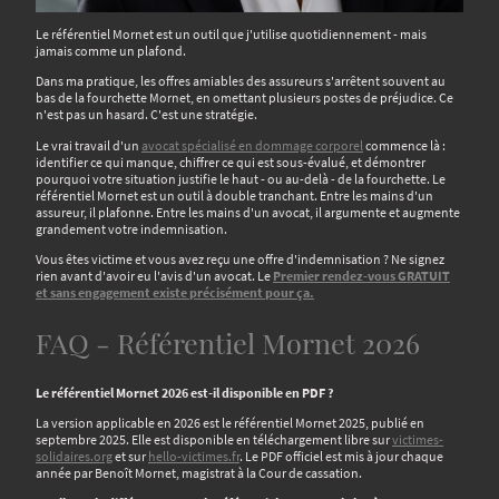
Le référentiel Mornet est un outil que j'utilise quotidiennement - mais
jamais comme un plafond.
Dans ma pratique, les offres amiables des assureurs s'arrêtent souvent au
bas de la fourchette Mornet, en omettant plusieurs postes de préjudice. Ce
n'est pas un hasard. C'est une stratégie.
Le vrai travail d'un
avocat spécialisé en dommage corporel
commence là :
identifier ce qui manque, chiffrer ce qui est sous-évalué, et démontrer
pourquoi votre situation justifie le haut - ou au-delà - de la fourchette. Le
référentiel Mornet est un outil à double tranchant. Entre les mains d'un
assureur, il plafonne. Entre les mains d'un avocat, il argumente et augmente
grandement votre indemnisation.
Vous êtes victime et vous avez reçu une offre d'indemnisation ? Ne signez
rien avant d'avoir eu l'avis d'un avocat. Le
Premier rendez-vous GRATUIT
et sans engagement existe précisément pour ça.
FAQ - Référentiel Mornet 2026
Le référentiel Mornet 2026 est-il disponible en PDF ?
La version applicable en 2026 est le référentiel Mornet 2025, publié en
septembre 2025. Elle est disponible en téléchargement libre sur
victimes-
solidaires.org
et sur
hello-victimes.fr
. Le PDF officiel est mis à jour chaque
année par Benoît Mornet, magistrat à la Cour de cassation.