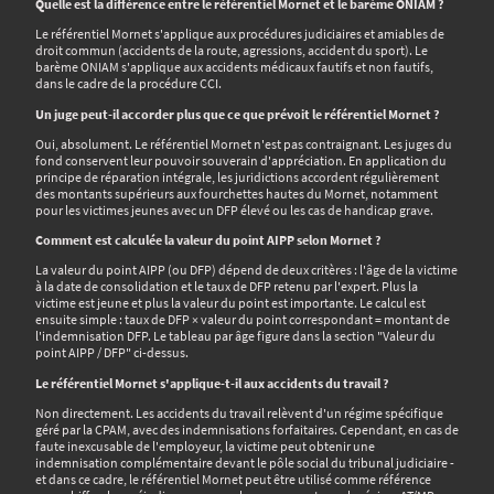
Quelle est la différence entre le référentiel Mornet et le barème ONIAM ?
Le référentiel Mornet s'applique aux procédures judiciaires et amiables de
droit commun (accidents de la route, agressions, accident du sport). Le
barème ONIAM s'applique aux accidents médicaux fautifs et non fautifs,
dans le cadre de la procédure CCI.
Un juge peut-il accorder plus que ce que prévoit le référentiel Mornet ?
Oui, absolument. Le référentiel Mornet n'est pas contraignant. Les juges du
fond conservent leur pouvoir souverain d'appréciation. En application du
principe de réparation intégrale, les juridictions accordent régulièrement
des montants supérieurs aux fourchettes hautes du Mornet, notamment
pour les victimes jeunes avec un DFP élevé ou les cas de handicap grave.
Comment est calculée la valeur du point AIPP selon Mornet ?
La valeur du point AIPP (ou DFP) dépend de deux critères : l'âge de la victime
à la date de consolidation et le taux de DFP retenu par l'expert. Plus la
victime est jeune et plus la valeur du point est importante. Le calcul est
ensuite simple : taux de DFP × valeur du point correspondant = montant de
l'indemnisation DFP. Le tableau par âge figure dans la section "Valeur du
point AIPP / DFP" ci-dessus.
Le référentiel Mornet s'applique-t-il aux accidents du travail ?
Non directement. Les accidents du travail relèvent d'un régime spécifique
géré par la CPAM, avec des indemnisations forfaitaires. Cependant, en cas de
faute inexcusable de l'employeur, la victime peut obtenir une
indemnisation complémentaire devant le pôle social du tribunal judiciaire -
et dans ce cadre, le référentiel Mornet peut être utilisé comme référence