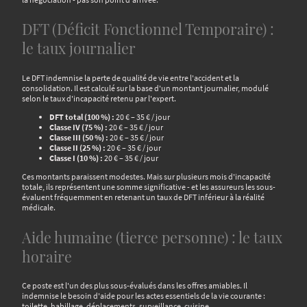
DFT (Déficit Fonctionnel Temporaire) :
le taux journalier
Le DFT indemnise la perte de qualité de vie entre l'accident et la
consolidation. Il est calculé sur la base d'un montant journalier, modulé
selon le taux d'incapacité retenu par l'expert.
DFT total (100 %) :
20 € – 35 € / jour
Classe IV (75 %) :
20 € – 35 € / jour
Classe III (50 %) :
20 € – 35 € / jour
Classe II (25 %) :
20 € – 35 € / jour
Classe I (10 %) :
20 € – 35 € / jour
Ces montants paraissent modestes. Mais sur plusieurs mois d'incapacité
totale, ils représentent une somme significative - et les assureurs les sous-
évaluent fréquemment en retenant un taux de DFT inférieur à la réalité
médicale.
Aide humaine (tierce personne) : le taux
horaire
Ce poste est l'un des plus sous-évalués dans les offres amiables. Il
indemnise le besoin d'aide pour les actes essentiels de la vie courante :
toilette, habillage, déplacements, surveillance, cuisine.