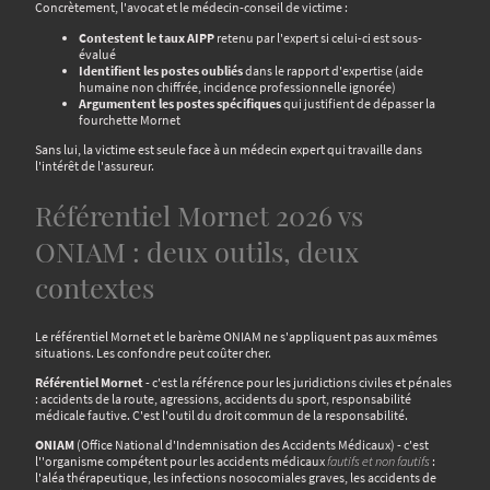
Concrètement, l'avocat et le médecin-conseil de victime :
Contestent le taux AIPP
retenu par l'expert si celui-ci est sous-
évalué
Identifient les postes oubliés
dans le rapport d'expertise (aide
humaine non chiffrée, incidence professionnelle ignorée)
Argumentent les postes spécifiques
qui justifient de dépasser la
fourchette Mornet
Sans lui, la victime est seule face à un médecin expert qui travaille dans
l'intérêt de l'assureur.
Référentiel Mornet 2026 vs
ONIAM : deux outils, deux
contextes
Le référentiel Mornet et le barème ONIAM ne s'appliquent pas aux mêmes
situations. Les confondre peut coûter cher.
Référentiel Mornet
- c'est la référence pour les juridictions civiles et pénales
: accidents de la route, agressions, accidents du sport, responsabilité
médicale fautive. C'est l'outil du droit commun de la responsabilité.
ONIAM
(Office National d'Indemnisation des Accidents Médicaux) - c'est
l''organisme compétent pour les accidents médicaux
fautifs et non fautifs
:
l'aléa thérapeutique, les infections nosocomiales graves, les accidents de