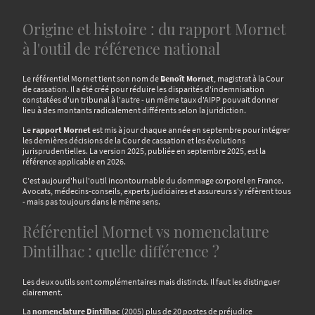
Origine et histoire : du rapport Mornet
à l'outil de référence national
Le référentiel Mornet tient son nom de
Benoît Mornet
, magistrat à la Cour
de cassation. Il a été créé pour réduire les disparités d'indemnisation
constatées d'un tribunal à l'autre - un même taux d'AIPP pouvait donner
lieu à des montants radicalement différents selon la juridiction.
Le
rapport Mornet
est mis à jour chaque année en septembre pour intégrer
les dernières décisions de la Cour de cassation et les évolutions
jurisprudentielles. La version 2025, publiée en septembre 2025, est la
référence applicable en 2026.
C'est aujourd'hui l'outil incontournable du dommage corporel en France.
Avocats, médecins-conseils, experts judiciaires et assureurs s'y réfèrent tous
- mais pas toujours dans le même sens.
Référentiel Mornet vs nomenclature
Dintilhac : quelle différence ?
Les deux outils sont complémentaires mais distincts. Il faut les distinguer
clairement.
La
nomenclature Dintilhac
(2005) plus de 20 postes de préjudice