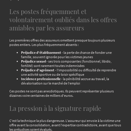
Les postes fréquemment et
volontairement oubliés dans les offres
amiables par les assureurs
Les premières offres des assureurs omettent presque toujours plusieurs
postes entiers. Les plus fréquemment absents :
Préjudice d'établissement
- la perte de chance de fonder une
famille, souvent ignorée pour les victimes jeunes
Préjudice sexuel
- ses trois composantes (fonctionnel, libido,
fertilité) sont rarement toutes indemnisées
Préjudice d'agrément
- l'impossibilité ou difficulté de reprendre
une activité sportive ou de loisir spécifique
Incidence professionnelle
- la pénibilité accrue au travail, la
dévalorisation sur le marché de l'emploi
Ces postes ne sont pas anecdotiques. Ils peuvent représenter plusieurs
dizaines voire centaines de milliers d'euros.
La pression à la signature rapide
C'est la technique la plus dangereuse. L'assureur qui envoie à la victime une
offre avant la consolidation, avant l'expertise contradictoire, avant que tous
les préjudices soient évalués.