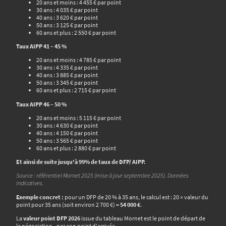
20 ans et moins : 4 455 € par point
30 ans : 4 035 € par point
40 ans : 3 620 € par point
50 ans : 3 125 € par point
60 ans et plus : 2 550 € par point
Taux AIPP 41 – 45 %
20 ans et moins : 4 785 € par point
30 ans : 4 335 € par point
40 ans : 3 885 € par point
50 ans : 3 345 € par point
60 ans et plus : 2 715 € par point
Taux AIPP 46 – 50 %
20 ans et moins : 5 115 € par point
30 ans : 4 630 € par point
40 ans : 4 150 € par point
50 ans : 3 565 € par point
60 ans et plus : 2 880 € par point
Et ainsi de suite jusqu'à 99% de taux de DFP/ AIPP.
Source : référentiel Mornet 2025 (mise à jour septembre 2025). Données
indicatives.
Exemple concret :
pour un DFP de 20 % à 35 ans, le calcul est : 20 × valeur du
point pour 35 ans (soit environ 2 700 €) =
54 000 €
.
La
valeur point DFP 2026
issue du tableau Mornet est le point de départ de
la négociation - pas son point d'arrivée.