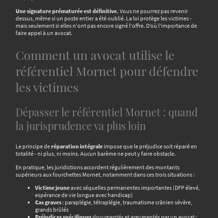
Une signature prématurée est définitive.
Vous ne pourrez pas revenir
dessus, même si un poste entier a été oublié. La loi protège les victimes -
mais seulement si elles n'ont pas encore signé l'offre. D’où l'importance de
faire appel à un avocat.
Comment un avocat utilise le
référentiel Mornet pour défendre
les victimes
Dépasser le référentiel Mornet : quand
la jurisprudence va plus loin
Le principe de
réparation intégrale
impose que le préjudice soit réparé en
totalité - ni plus, ni moins. Aucun barème ne peut y faire obstacle.
En pratique, les juridictions accordent régulièrement des montants
supérieurs aux fourchettes Mornet, notamment dans ces trois situations :
Victime jeune
avec séquelles permanentes importantes (DFP élevé,
espérance de vie longue avec handicap)
Cas graves
: paraplégie, tétraplégie, traumatisme crânien sévère,
grands brûlés
Préjudices spécifiques
documentés et argumentés par un avocat :