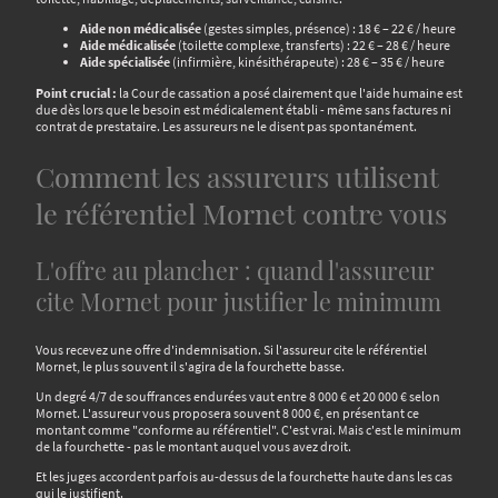
Aide non médicalisée
(gestes simples, présence) : 18 € – 22 € / heure
Aide médicalisée
(toilette complexe, transferts) : 22 € – 28 € / heure
Aide spécialisée
(infirmière, kinésithérapeute) : 28 € – 35 € / heure
Point crucial :
la Cour de cassation a posé clairement que l'aide humaine est
due dès lors que le besoin est médicalement établi - même sans factures ni
contrat de prestataire. Les assureurs ne le disent pas spontanément.
Comment les assureurs utilisent
le référentiel Mornet contre vous
L'offre au plancher : quand l'assureur
cite Mornet pour justifier le minimum
Vous recevez une offre d'indemnisation. Si l'assureur cite le référentiel
Mornet, le plus souvent il s'agira de la fourchette basse.
Un degré 4/7 de souffrances endurées vaut entre 8 000 € et 20 000 € selon
Mornet. L'assureur vous proposera souvent 8 000 €, en présentant ce
montant comme "conforme au référentiel". C'est vrai. Mais c'est le minimum
de la fourchette - pas le montant auquel vous avez droit.
Et les juges accordent parfois au-dessus de la fourchette haute dans les cas
qui le justifient.