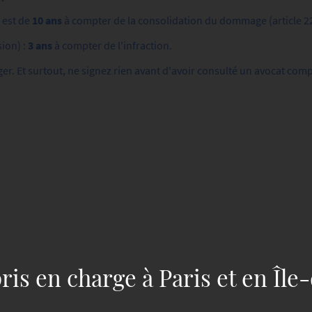
 est de
10 ans
à compter de la consolidation du dommage (article 22
sion) :
3 ans
à compter de l'infraction.
éger. Et surtout, ne signez rien avant d'avoir consulté un avocat c
ris en charge à Paris et en Îl