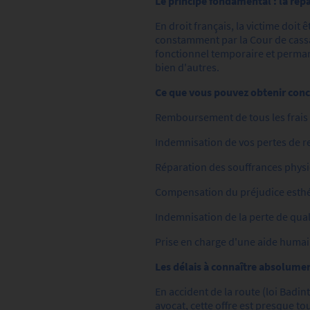
Le principe fondamental : la répa
En droit français, la victime doit 
constamment par la Cour de cassa
fonctionnel temporaire et perman
bien d'autres.
Ce que vous pouvez obtenir con
Remboursement de tous les frais 
Indemnisation de vos pertes de re
Réparation des souffrances phys
Compensation du préjudice esth
Indemnisation de la perte de qual
Prise en charge d'une aide humain
Les délais à connaître absolumen
En accident de la route (loi Badint
avocat, cette offre est presque to