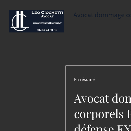
Avocat dommage corp
En résumé
Avocat do
corporels P
défense E