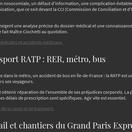
n nosocomiale, un défaut d'information, une complication évitable :
isation, que ce soit devant la CCI (Commission de Conciliation et d
s exigent une analyse précise du dossier médical et une connaissan
 fait Maître Ciochetti au quotidien.
médicales et accidents médicaux.
sport RATP : RER, métro, bus
e dans le métro, un accident de bus en Île-de-France : la RATP est 
rs ses voyageurs.
ut obtenir réparation de l'ensemble de ses préjudices corporels. La 
les délais de prescription sont spécifiques. Agir vite est essentiel.
 de la route et de transport.
ail et chantiers du Grand Paris Expr