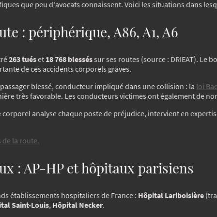
iques que peu d'avocats connaissent. Voici les situations dans lesqu
ute : périphérique, A86, A1, A6
tré
263 tués
et
18 768 blessés
sur ses routes (source : DRIEAT). Le bo
rtante de ces accidents corporels graves.
, passager blessé, conducteur impliqué dans une collision : la
loi Ba
ière très favorable. Les conducteurs victimes ont également de no
orporel analyse chaque poste de préjudice, intervient en expertise
 de la route.
x : AP-HP et hôpitaux parisiens
ands établissements hospitaliers de France :
Hôpital Lariboisière
(tr
tal Saint-Louis
,
Hôpital Necker
.