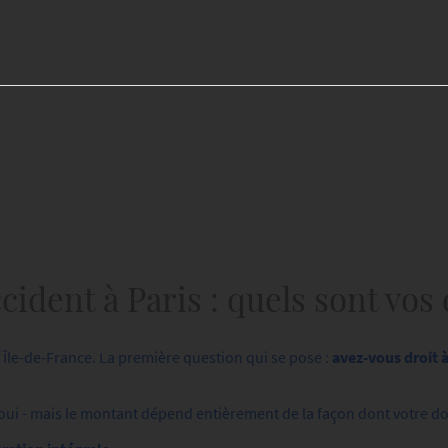
cident à Paris : quels sont vos 
n Île-de-France. La première question qui se pose :
avez-vous droit 
ui - mais le montant dépend entièrement de la façon dont votre dos