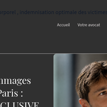
orel , indemnisation optimale des victimes 
Accueil
Votre avocat
mmages
aris :
XCLUSIVE