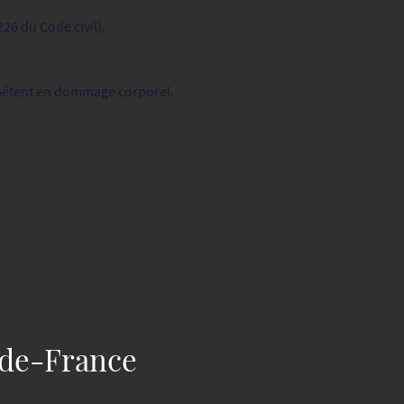
26 du Code civil).
ompétent en dommage corporel.
e-de-France