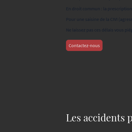
En droit commun : la prescription
Pour une saisine de la CIVI (agres
Ne laissez pas ces délais vous pi
Contactez-nous
Les accidents p