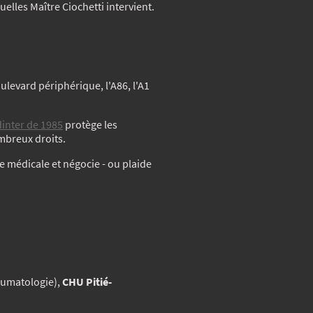
elles Maître Ciochetti intervient.
ulevard périphérique, l'A86, l'A1
dinter de 1985
protège les
mbreux droits.
 médicale et négocie - ou plaide
aumatologie),
CHU Pitié-