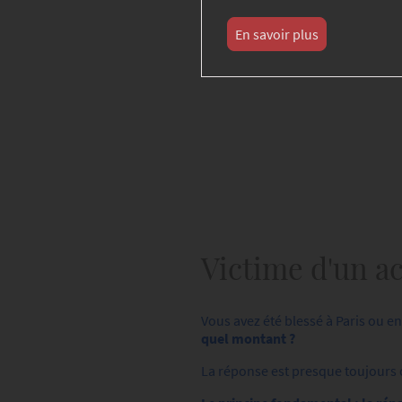
En savoir plus
Victime d'un ac
Vous avez été blessé à Paris ou e
quel montant ?
La réponse est presque toujours o