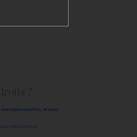
droits ?
à une indemnisation, et pour
sier est construit.