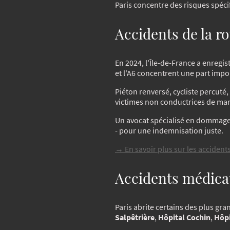
Paris concentre des risques spécif
Accidents de la ro
En 2024, l'Île-de-France a enregis
et l'A6 concentrent une part impo
Piéton renversé, cycliste percuté
victimes non conductrices de man
Un avocat spécialisé en dommage c
- pour une indemnisation juste.
→ En savoir plus sur les accidents
Accidents médicau
Paris abrite certains des plus gr
Salpêtrière
,
Hôpital Cochin
,
Hôpi