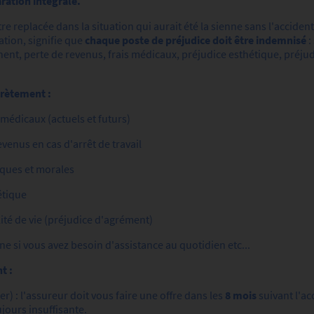
ration intégrale.
être replacée dans la situation qui aurait été la sienne sans l'acciden
tion, signifie que
chaque poste de préjudice doit être indemnisé
:
ent, perte de revenus, frais médicaux, préjudice esthétique, préju
crètement :
médicaux (actuels et futurs)
venus en cas d'arrêt de travail
iques et morales
étique
ité de vie (préjudice d'agrément)
e si vous avez besoin d'assistance au quotidien etc...
t :
er) : l'assureur doit vous faire une offre dans les
8 mois
suivant l'ac
ujours insuffisante.