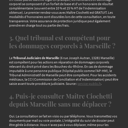
corporel se composent d'un forfait de base et d'un honoraire de résultat
complémentaire (souvent entre 10 % et 15 % HT de l'indemnisation
obtenue). Le premier rendez-vous avec Maître Ciochetti est GRATUIT. Les
modalités d'honoraires sont discutées lors de cette consultation, en toute
transparence. Votre assurance de protection juridique peut également
prendre en charge tout ou partie des frais.
3. Quel tribunal est compétent pour
les dommages corporels à Marseille ?
Le
Tribunal Judiciaire de Marseille
(6 rue Joseph Autran, 13281 Marseille)
est compétent pour les actions en réparation de dommages corporels
relevant du droit privé dans les Bouches-du-Rhône. En cas de dommage
imputable à une personne publique (hôpital public comme l'AP-HM), le
Tribunal Administratif de Marseille peut être compétent. Pour les accidents
médicaux, la CCI (Commission de Conciliation et d'Indemnisation) peut être
saisie avant toute procédure judiciaire. Source :
service-public.fr
.
4. Puis-je consulter Maître Ciochetti
depuis Marseille sans me déplacer ?
Oui. La consultation se fait en visio ou par téléphone. Vous transmettez vos
documents par mail ou voie postale. L'intégralité du suivi de dossier peut
être gérée à distance. Vous n'avez pas à vous déplacer, même pour les