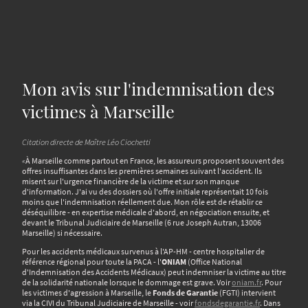
Mon avis sur l'indemnisation des
victimes à Marseille
Citation directe de Maître Léo Ciochetti
«
À Marseille comme partout en France, les assureurs proposent souvent des
offres insuffisantes dans les premières semaines suivant l'accident. Ils
misent sur l'urgence financière de la victime et sur son manque
d'information. J'ai vu des dossiers où l'offre initiale représentait 10 fois
moins que l'indemnisation réellement due. Mon rôle est de rétablir ce
déséquilibre - en expertise médicale d'abord, en négociation ensuite, et
devant le Tribunal Judiciaire de Marseille (6 rue Joseph Autran, 13006
Marseille) si nécessaire.
Pour les accidents médicaux survenus à l'AP-HM - centre hospitalier de
référence régional pour toute la PACA - l'
ONIAM
(Office National
d'Indemnisation des Accidents Médicaux) peut indemniser la victime au titre
de la solidarité nationale lorsque le dommage est grave. Voir
oniam.fr
. Pour
les victimes d'agression à Marseille, le
Fonds de Garantie
(FGTI) intervient
via la CIVI du Tribunal Judiciaire de Marseille - voir
fondsdegarantie.fr
. Dans