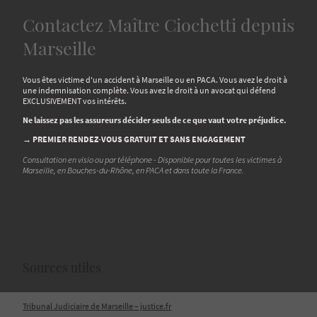
Contactez Maître Ciochetti depuis
Marseille
Vous êtes victime d'un accident à Marseille ou en PACA. Vous avez le droit à
une indemnisation complète. Vous avez le droit à un avocat qui défend
EXCLUSIVEMENT vos intérêts.
Ne laissez pas les assureurs décider seuls de ce que vaut votre préjudice.
→ PREMIER RENDEZ-VOUS GRATUIT ET SANS ENGAGEMENT
Consultation en visio ou par téléphone - Disponible pour toutes les victimes à
Marseille, en Bouches-du-Rhône, en PACA et dans toute la France.
Sources utiles
Tribunal Judiciaire de Marseille – justice.fr