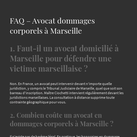
FAQ – Avocat dommages
corporels à Marseille
1. Faut-il un avocat domicilié à
Marseille pour défendre une
victime marseillaise ?
Non. En France, un avocat peut intervenir devant n'importe quelle
juridiction, y compris le Tribunal Judiciaire de Marseille, quel que soit son
barreau d'inscription. Maître Ciochetti intervient régulièrement devant les
juridictions marseillaises. La consultation à distance supprime toute
contrainte géographique pour vous.
2. Combien coûte un avocat en
dommages corporels à Marseille ?
Il n'existe pas de barème légal. En pratique, les honoraires en dommage