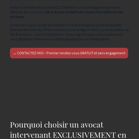
Maître Ciochetti est avocat EXCLUSIVEMENT en dommages corporels et
défense des victimes.
100 % de son activité est consacrée à défendre les
victimes.
Il intervient pour toutes les victimes d'un dommage corporel à Marseille,
dans les Bouches-du-Rhône et dans toute la région PACA. La consultation se
fait à distance - visio ou téléphone - ce qui signifie que vous n'avez pas à
vous déplacer, même si vous êtes hospitalisé ou en rééducation.
→ CONTACTEZ-MOI – Premier rendez-vous GRATUIT et sans engagement
Pourquoi choisir un avocat
intervenant EXCLUSIVEMENT en