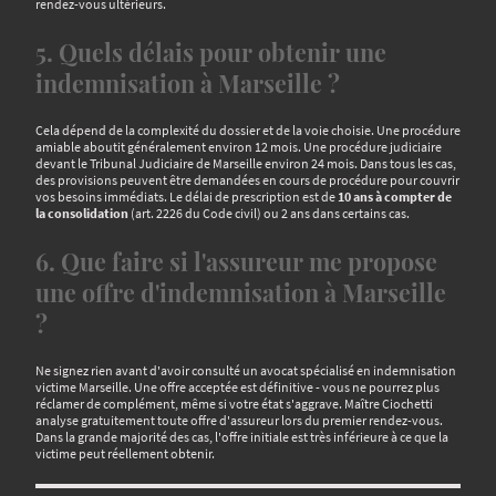
rendez-vous ultérieurs.
5. Quels délais pour obtenir une
indemnisation à Marseille ?
Cela dépend de la complexité du dossier et de la voie choisie. Une procédure
amiable aboutit généralement environ 12 mois. Une procédure judiciaire
devant le Tribunal Judiciaire de Marseille environ 24 mois. Dans tous les cas,
des provisions peuvent être demandées en cours de procédure pour couvrir
vos besoins immédiats. Le délai de prescription est de
10 ans à compter de
la consolidation
(art. 2226 du Code civil) ou 2 ans dans certains cas.
6. Que faire si l'assureur me propose
une offre d'indemnisation à Marseille
?
Ne signez rien avant d'avoir consulté un avocat spécialisé en indemnisation
victime Marseille. Une offre acceptée est définitive - vous ne pourrez plus
réclamer de complément, même si votre état s'aggrave. Maître Ciochetti
analyse gratuitement toute offre d'assureur lors du premier rendez-vous.
Dans la grande majorité des cas, l'offre initiale est très inférieure à ce que la
victime peut réellement obtenir.