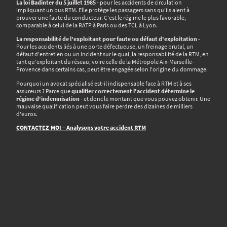
La loi Badinter du 5 juillet 1985
- pour les accidents de circulation
impliquant un bus RTM. Elle protège les passagers sans qu'ils aient à
prouver une faute du conducteur. C'est le régime le plus favorable,
comparable à celui de la RATP à Paris ou des TCL à Lyon.
La responsabilité de l'exploitant pour faute ou défaut d'exploitation
-
Pour les accidents liés à une porte défectueuse, un freinage brutal, un
défaut d'entretien ou un incident sur le quai, la responsabilité de la
RTM
, en
tant qu'exploitant du réseau, voire celle de la
Métropole Aix-Marseille-
Provence
dans certains cas, peut être engagée selon l'origine du dommage.
Pourquoi un avocat spécialisé est-il indispensable face à RTM et à ses
assureurs ? Parce que
qualifier correctement l'accident détermine le
régime d'indemnisation
- et donc le montant que vous pouvez obtenir. Une
mauvaise qualification peut vous faire perdre des dizaines de milliers
d'euros.
CONTACTEZ-MOI – Analysons votre accident RTM