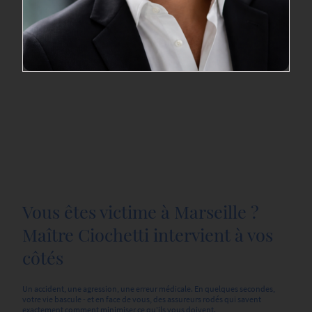
Vous êtes victime à Marseille ?
Maître Ciochetti intervient à vos
côtés
Un accident, une agression, une erreur médicale. En quelques secondes,
votre vie bascule - et en face de vous, des assureurs rodés qui savent
exactement comment minimiser ce qu'ils vous doivent.