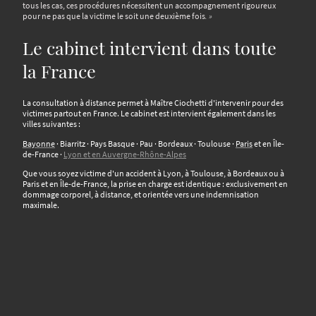
tous les cas, ces procédures nécessitent un accompagnement rigoureux
pour ne pas que la victime le soit une deuxième fois
. »
Le cabinet intervient dans toute
la France
La consultation à distance permet à Maître Ciochetti d'intervenir pour des
victimes partout en France. Le cabinet est intervient également dans les
villes suivantes :
Bayonne
· Biarritz · Pays Basque · Pau · Bordeaux · Toulouse ·
Paris
et en Île-
de-France ·
Lyon et en Auvergne-Rhône-Alpes
Que vous soyez victime d'un accident à Lyon, à Toulouse, à Bordeaux ou à
Paris et en Île-de-France, la prise en charge est identique : exclusivement en
dommage corporel, à distance, et orientée vers une indemnisation
maximale.