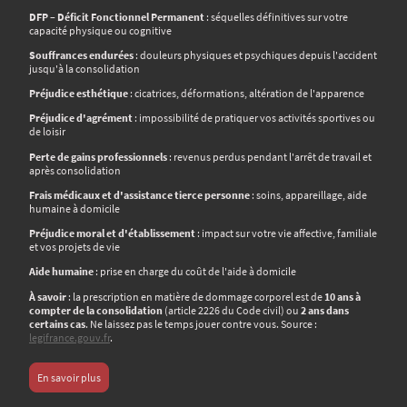
DFP – Déficit Fonctionnel Permanent
: séquelles définitives sur votre
capacité physique ou cognitive
Souffrances endurées
: douleurs physiques et psychiques depuis l'accident
jusqu'à la consolidation
Préjudice esthétique
: cicatrices, déformations, altération de l'apparence
Préjudice d'agrément
: impossibilité de pratiquer vos activités sportives ou
de loisir
Perte de gains professionnels
: revenus perdus pendant l'arrêt de travail et
après consolidation
Frais médicaux et d'assistance tierce personne
: soins, appareillage, aide
humaine à domicile
Préjudice moral et d'établissement
: impact sur votre vie affective, familiale
et vos projets de vie
Aide humaine
: prise en charge du coût de l'aide à domicile
À savoir
: la prescription en matière de dommage corporel est de
10 ans à
compter de la consolidation
(article 2226 du Code civil) ou
2 ans dans
certains cas
. Ne laissez pas le temps jouer contre vous. Source :
legifrance.gouv.fr
.
En savoir plus