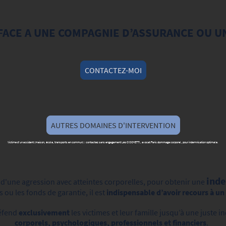
 FACE A UNE COMPAGNIE D’ASSURANCE OU U
CONTACTEZ-MOI
AUTRES DOMAINES D'INTERVENTION
Victime d’un accident (maison, école, transports en commun) : contactez sans engagement Léo CIOCHETTI, avocat Paris dommage corporel, pour indemnisation optimale.
inde
 d'une agression avec atteintes corporelles, pour obtenir une
 ou les fonds de garantie, il est
indispensable d’avoir recours à u
défend
exclusivement
les victimes et leur famille jusqu’à une juste 
corporels, psychologiques, professionnels et financiers
.