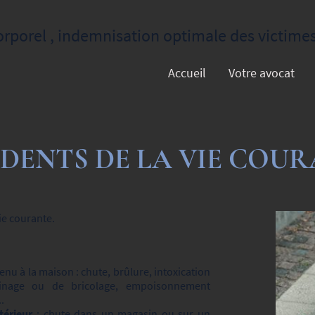
orel , indemnisation optimale des victimes 
Accueil
Votre avocat
DENTS DE LA VIE COU
ie courante.
venu à la maison : chute, brûlure, intoxication
rdinage ou de bricolage, empoisonnement
..
térieur
: chute dans un magasin ou sur un