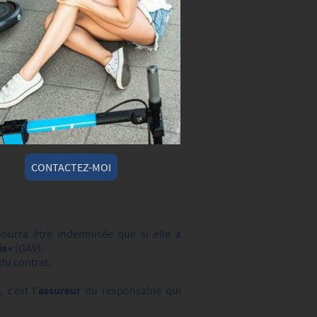
CONTACTEZ-MOI
pourra être indemnisée que si elle a
Vie»
(GAV).
 du contrat.
, c’est l’
assureur
du responsable qui