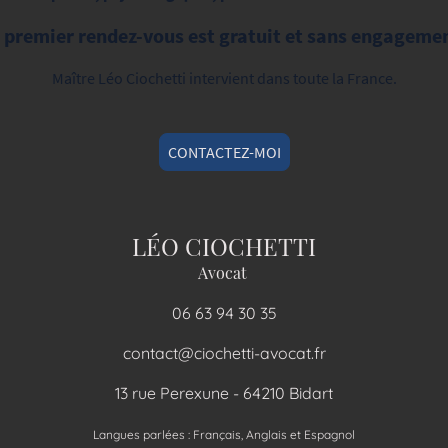
 premier rendez-vous est gratuit et sans engageme
Maître Léo Ciochetti intervient dans toute la France.
CONTACTEZ-MOI
LÉO CIOCHETTI
Avocat
06 63 94 30 35
contact@ciochetti-avocat.fr
13 rue Perexune - 64210 Bidart
Langues parlées : Français, Anglais et Espagnol