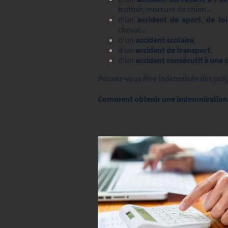
trottoir, morsure de chien...
d'un
accident de sport
,
de loi
cheval...
d'un
accident scolaire
,
d'un
accident de transport
,
d'un
accident consécutif à une
Pouvez-vous être indemnisée des préj
Comment obtenir une indemnisation d