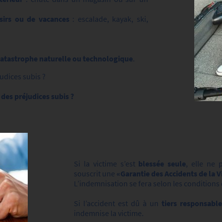
sirs
ou de vacances
: escalade, kayak, ski,
 catastrophe naturelle ou technologique
.
udices subis ?
es préjudices subis ?
Si la victime s’est
blessée seule
, elle ne 
souscrit une
«Garantie des Accidents de la 
L’indemnisation se fera selon les conditions
Si l’accident est dû à un
tiers responsable
indemnise la victime.