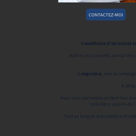
CONTACTEZ-MOI
L’assistance d’un avocat 
Maître Léo Ciochetti, avocat des 
Il
négociera
,
avec la compagn
À défau
Pour vous permettre de faire face à v
sollicitera, auprès de
Tout au long de la procédure d’inde