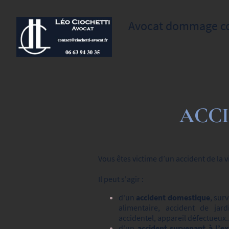
Avocat dommage corp
ACCI
Vous êtes victime d’un accident de la v
Il peut s'agir :
d'un
accident domestique
, sur
alimentaire, accident de ja
accidentel, appareil défectueux.
d'un
accident survenant à l’ex