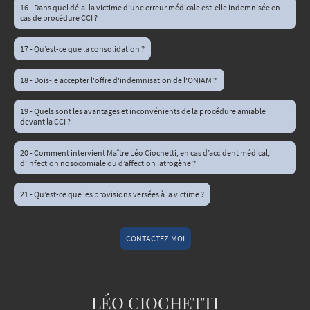
16 - Dans quel délai la victime d’une erreur médicale est-elle indemnisée en
cas de procédure CCI ?
17 - Qu’est-ce que la consolidation ?
18 - Dois-je accepter l'offre d'indemnisation de l'ONIAM ?
19 - Quels sont les avantages et inconvénients de la procédure amiable
devant la CCI ?
20 - Comment intervient Maître Léo Ciochetti, en cas d’accident médical,
d’infection nosocomiale ou d’affection iatrogène ?
21 - Qu’est-ce que les provisions versées à la victime ?
CONTACTEZ-MOI
LÉO CIOCHETTI