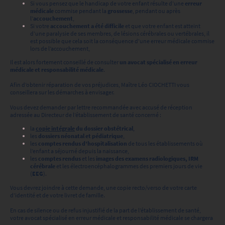
Si vous pensez que le handicap de votre enfant résulte d’une
erreur
médicale
commise pendant la
grossesse
, pendant ou après
l’
accouchement
,
Si votre
accouchement a été difficile
et que votre enfant est atteint
d’une paralysie de ses membres, de lésions cérébrales ou vertébrales, il
est possible que cela soit la conséquence d'une erreur médicale commise
lors de l’accouchement,
Il est alors fortement conseillé de consulter
un avocat spécialisé en erreur
médicale et responsabilité médicale
.
Afin d’obtenir réparation de vos préjudices, Maître Léo CIOCHETTI vous
conseillera sur les démarches à envisager.
Vous devez demander par lettre recommandée avec accusé de réception
adressée au Directeur de l’établissement de santé concerné :
la
copie intégrale
du dossier obstétrical
,
les
dossiers néonatal et pédiatrique
,
les
comptes rendus d’hospitalisation
de tous les établissements où
l’enfant a séjourné depuis la naissance,
les
comptes rendus
et
les
images des examens radiologiques, IRM
cérébrale
et
les
électroencéphalogrammes des premiers jours de vie
(
EEG
).
Vous devrez joindre à cette demande, une copie recto/verso de votre carte
d’identité et de votre livret de famille.
En cas de silence ou de refus injustifié de la part de l’établissement de santé,
votre avocat spécialisé en erreur médicale et responsabilité médicale se chargera