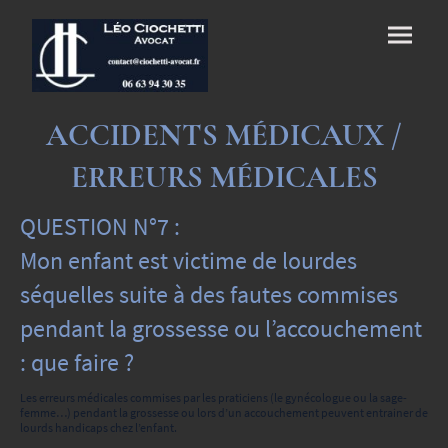
ACCIDENTS MÉDICAUX /
ERREURS MÉDICALES
QUESTION N°7 :
Mon enfant est victime de lourdes
séquelles suite à des fautes commises
pendant la grossesse ou l’accouchement
: que faire ?
Les erreurs médicales commises par les praticiens (le gynécologue ou la sage-
femme…) pendant la grossesse ou lors d’un accouchement peuvent entrainer de
lourds handicaps chez l’enfant.