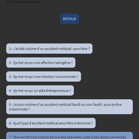
d’en faire la demande.
RETOUR
1 - J’ai été victime d’un accident médical : que faire ?
2 - Qu’est-ce qu’une affection iatrogène ?
3 - Qu’est-ce qu’une infection nosocomiale ?
4 - Qu’est-ce qu’un aléa thérapeutique ?
5 - Je suis victime d’un accident médical fautif ou non fautif : puis-je être
indemnisée ?
6 - Quel type d’accident médical peut être indemnisé ?
7 - Mon enfant est victime de lourdes séquelles suite à des fautes commises