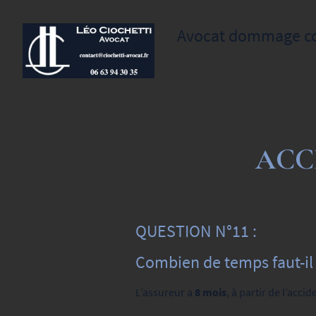
Avocat dommage corp
ACC
QUESTION N°11 :
Combien de temps faut-il 
L’assureur a
8 mois
,
à partir de l’acci