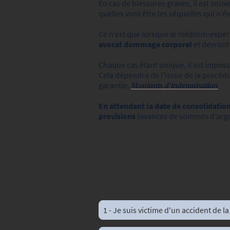
En cas de blessures graves, il est sou
quelles vont être les séquelles qui n’
Ce n’est que lorsque le médecin-exper
avocat dommage corporel
et devront
Chaque cas étant unique, il est imposs
Cela dépendra de l’issue de la procédu
garantie.
M
ontants d'indemnisation
En attendant la date de consolidatio
provisions
(avances de sommes d’argen
1 - Je suis victime d'un accident de la