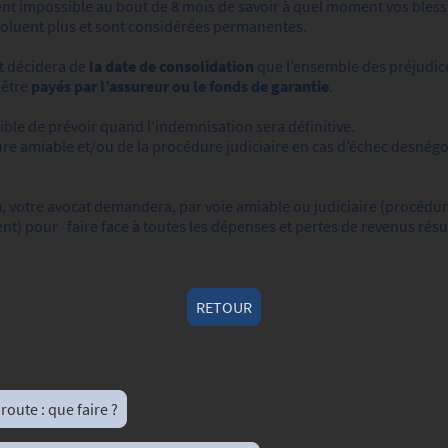
vent impossible au bout de 8 mois de savoir à quel moment vos blessu
évoluent plus et sont considérées permanentes.
t décidera de
la date de consolidation
que l’ensemble des préjudic
 être
payés par l’assureur ou le fonds de garantie
.
ible de prévoir quand l’indemnisation sera définitive.
re amiable et/ou de la procédure judiciaire en cas d’échec desnégo
n
, votre avocat demandera, par voie amiable ou judiciaire (procédur
t) pour faire face à toutes les dépenses et pertes de revenus résul
RETOUR
 route : que faire ?