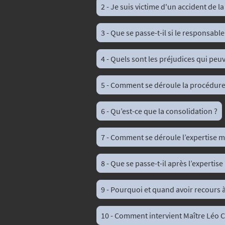
2 - Je suis victime d'un accident de la
3 - Que se passe-t-il si le responsable
4 - Quels sont les préjudices qui peu
5 - Comment se déroule la procédure 
6 - Qu’est-ce que la consolidation ?
7 - Comment se déroule l’expertise mé
8 - Que se passe-t-il après l’expertis
9 - Pourquoi et quand avoir recours à
10 - Comment intervient Maître Léo Ci