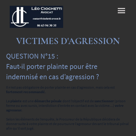
VICTIMES D'AGRESSION
QUESTION N°15 :
Faut-il porter plainte pour être
indemnisé en cas d’agression ?
Il n’est pas obligatoire de porter plainte en cas d’agression, mais cela est
fortement recommandé.
La
plainte
est une
démarche pénale
dont l’objectif est de
sanctionner
(prison
ferme ou avec sursis, interdiction d’entrée en contact avec la victime…)
votre
agresseur.
Selon les éléments de l’enquête, le Procureur de la République décidera de
donner suite à votre plainte et de poursuivre l’agresseur devant le tribunal pénal
afin qu’il soit jugé.