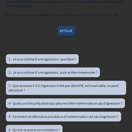
Vous pourrez alors vous constituer « partie civile » et solliciter une indemnisation
de vos préjudices.
Votre avocat vous accompagnera et accédera aux pièces de l’enquête pénale.
RETOUR
1 - Je suis victime d'une agression : que faire ?
2 - Je suis victime d’une agression, puis-je être indemnisée ?
3 - Que se passe-t-il si l’agresseur n’est pas identifié, est insolvable, ne peut
pas payer ?
4 - Quels sont les préjudices qui peuvent être indemnisés en cas d’agression ?
5 - Comment se déroule la procédure d’indemnisation en cas d’agression ?
6 - Qu’est-ce que la consolidation ?