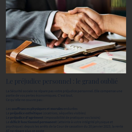
Le préjudice personnel : le grand oublié
La Sécurité sociale ne répare pas votre préjudice personnel. Elle compense une
partie de vos pertes économiques. C'est tout.
Ce qu'elle ne couvre pas :
Les
souffrances physiques et morales
endurées
Le
préjudice esthétique
(cicatrices, séquelles visibles)
Le
préjudice d'agrément
(impossibilité de pratiquer vos loisirs)
Le
déficit fonctionnel permanent
(atteinte à votre intégrité physique et
psychique): depuis les arrêts de la Cour de cassation du 20 janvier 2023, la rente
AT ne répare plus ce poste