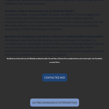
différents mais complémentaires.
Combien coûte un avocat pour un accident du travail ?
Le premier rendez-vous avec Maître Ciochetti est GRATUIT et sans engagement.
Les honoraires sont fixés de manière transparente dès le départ. Dans de
nombreux dossiers, un honoraire de résultat est prévu : vous ne payez qu'en cas
de succès, calculé sur le montant obtenu en plus de ce que vous auriez perçu
sans avocat. CONTACTEZ-MOI pour en discuter.
Que faire si l'employeur conteste l'accident du travail ou la faute inexcusable ?
L'employeur peut émettre des réserves lors de la déclaration d'accident, ou
contester la faute inexcusable devant le Pôle social du Tribunal judiciaire. Dans ce
cas, il est indispensable d'être représenté par un avocat spécialisé. Maître
Ciochetti constitue le dossier de preuve, assiste aux expertises et plaide devant la
juridiction compétente pour faire valoir vos droits.
Accident sur le lieu de travail. Maladie professionnelle. Avocat des victimes d'un accident du travail ou de trajet. Léo Ciochetti,
avocat, Paris.
CONTACTEZ-MOI
AUTRES DOMAINES D'INTERVENTION