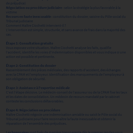
de préjudice)
Négociation ou procédure judiciaire
: selon la stratégie la plus favorable à la
victime
Recours en faute inexcusable
: constitution du dossier, saisine du Pôle social du
Tribunal judiciaire
Comment Maître Ciochetti intervient-il ?
L'intervention est simple, structurée, et sans avance de frais dans la majorité des
cas.
Étape 1: Consultation gratuite
Vous exposez votre situation. Maître Ciochetti analyse les faits, qualifie
l'accident, identifie les voies d'indemnisation disponibles et vous indique si une
action est possible et pertinente.
Étape 2: Constitution du dossier
Rassemblement des pièces médicales, des rapports d'accident, des échanges
avec la CPAM et l'employeur. Identification des manquements de l'employeur à
son obligation de sécurité.
Étape 3: Assistance à l'expertise médicale
C'est l'étape décisive. Le médecin-conseil de l'assureur ou de la CPAM fixe les taux
et les dates de consolidation. Un médecin de recours mandaté par le cabinet
conteste les conclusions défavorables.
Étape 4: Négociation ou procédure
Maître Ciochetti négocie une indemnisation amiable ou saisit le Pôle social du
Tribunal judiciaire pour faire reconnaître la faute inexcusable et obtenir la
réparation de l'ensemble des préjudices.
Les honoraires
sont fixés de manière transparente dès le premier rendez-vous.