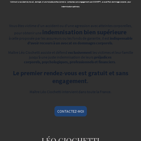
Victime d’un accident du travail, de trajet, d'une maladie professionnelle : contactez sans engagement Léo CIOCHETTI, avocat Paris dommage corporel, pour
indemnisation optimale.
Vous êtes victime d'un accident ou d'une agression avec atteintes corporelles,
indemnisation bien supérieure
pour obtenir une
à celle proposée par les assureurs ou les fonds de garantie, il est
indispensable
d’avoir recours à un avocat en dommages corporels
.
Maître Léo Ciochetti assiste et défend
exclusivement
les victimes et leur famille
jusqu’à une juste indemnisation de leurs
préjudices
corporels, psychologiques, professionnels et financiers
.
Le premier rendez-vous est gratuit et sans
engagement
.
Maître Léo Ciochetti intervient dans toute la France.
CONTACTEZ-MOI
LÉO CIOCHETTI