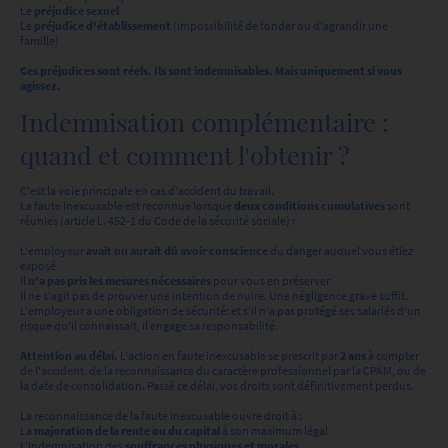
Le
préjudice sexuel
Le
préjudice d'établissement
(impossibilité de fonder ou d'agrandir une
famille)
Ces préjudices sont réels. Ils sont indemnisables. Mais uniquement si vous
agissez.
Indemnisation complémentaire :
quand et comment l'obtenir ?
C'est la voie principale en cas d'accident du travail.
La faute inexcusable est reconnue lorsque
deux conditions cumulatives
sont
réunies (article L. 452-1 du Code de la sécurité sociale) :
L'employeur
avait ou aurait dû avoir conscience
du danger auquel vous étiez
exposé
Il
n'a pas pris les mesures nécessaires
pour vous en préserver
Il ne s'agit pas de prouver une intention de nuire. Une négligence grave suffit.
L'employeur a une obligation de sécurité: et s'il n'a pas protégé ses salariés d'un
risque qu'il connaissait, il engage sa responsabilité.
Attention au délai.
L'action en faute inexcusable se prescrit par
2 ans
à compter
de l'accident, de la reconnaissance du caractère professionnel par la CPAM, ou de
la date de consolidation. Passé ce délai, vos droits sont définitivement perdus.
La reconnaissance de la faute inexcusable ouvre droit à :
La
majoration de la rente ou du capital
à son maximum légal
L'indemnisation des
souffrances physiques et morales