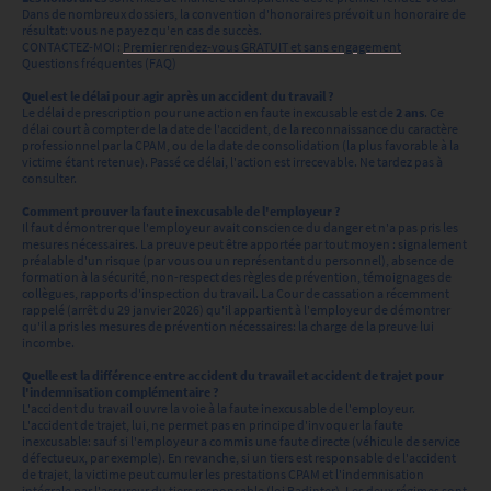
Dans de nombreux dossiers, la convention d'honoraires prévoit un honoraire de
résultat: vous ne payez qu'en cas de succès.
CONTACTEZ-MOI :
Premier rendez-vous GRATUIT et sans engagement
Questions fréquentes (FAQ)
Quel est le délai pour agir après un accident du travail ?
Le délai de prescription pour une action en faute inexcusable est de
2 ans
. Ce
délai court à compter de la date de l'accident, de la reconnaissance du caractère
professionnel par la CPAM, ou de la date de consolidation (la plus favorable à la
victime étant retenue). Passé ce délai, l'action est irrecevable. Ne tardez pas à
consulter.
Comment prouver la faute inexcusable de l'employeur ?
Il faut démontrer que l'employeur avait conscience du danger et n'a pas pris les
mesures nécessaires. La preuve peut être apportée par tout moyen : signalement
préalable d'un risque (par vous ou un représentant du personnel), absence de
formation à la sécurité, non-respect des règles de prévention, témoignages de
collègues, rapports d'inspection du travail. La Cour de cassation a récemment
rappelé (arrêt du 29 janvier 2026) qu'il appartient à l'employeur de démontrer
qu'il a pris les mesures de prévention nécessaires: la charge de la preuve lui
incombe.
Quelle est la différence entre accident du travail et accident de trajet pour
l'indemnisation complémentaire ?
L'accident du travail ouvre la voie à la faute inexcusable de l'employeur.
L'accident de trajet, lui, ne permet pas en principe d'invoquer la faute
inexcusable: sauf si l'employeur a commis une faute directe (véhicule de service
défectueux, par exemple). En revanche, si un tiers est responsable de l'accident
de trajet, la victime peut cumuler les prestations CPAM et l'indemnisation
intégrale par l'assureur du tiers responsable (loi Badinter). Les deux régimes sont