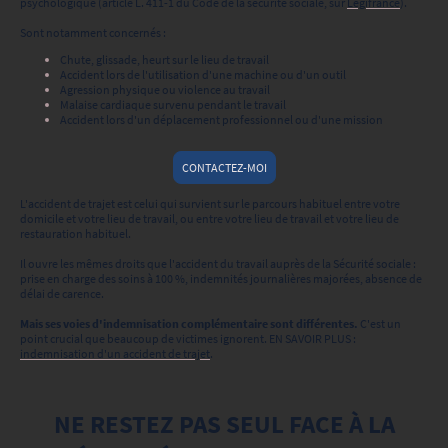
psychologique (article L. 411-1 du Code de la sécurité sociale, sur
Légifrance
).
Sont notamment concernés :
Chute, glissade, heurt sur le lieu de travail
Accident lors de l'utilisation d'une machine ou d'un outil
Agression physique ou violence au travail
Malaise cardiaque survenu pendant le travail
Accident lors d'un déplacement professionnel ou d'une mission
CONTACTEZ-MOI
L'accident de trajet est celui qui survient sur le parcours habituel entre votre
domicile et votre lieu de travail, ou entre votre lieu de travail et votre lieu de
restauration habituel.
Il ouvre les mêmes droits que l'accident du travail auprès de la Sécurité sociale :
prise en charge des soins à 100 %, indemnités journalières majorées, absence de
délai de carence.
Mais ses voies d'indemnisation complémentaire sont différentes.
C'est un
point crucial que beaucoup de victimes ignorent. EN SAVOIR PLUS :
indemnisation d'un accident de trajet
.
NE RESTEZ PAS SEUL FACE À LA