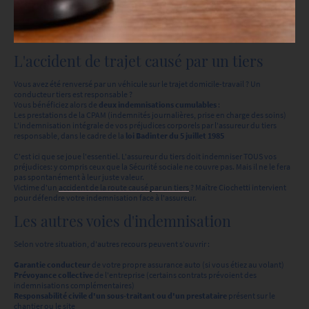
L'accident de trajet causé par un tiers
Vous avez été renversé par un véhicule sur le trajet domicile-travail ? Un
conducteur tiers est responsable ?
Vous bénéficiez alors de
deux indemnisations cumulables
:
Les prestations de la CPAM (indemnités journalières, prise en charge des soins)
L'indemnisation intégrale de vos préjudices corporels par l'assureur du tiers
responsable, dans le cadre de la
loi Badinter du 5 juillet 1985
C'est ici que se joue l'essentiel. L'assureur du tiers doit indemniser TOUS vos
préjudices: y compris ceux que la Sécurité sociale ne couvre pas. Mais il ne le fera
pas spontanément à leur juste valeur.
Victime d'un
accident de la route causé par un tiers
? Maître Ciochetti intervient
pour défendre votre indemnisation face à l'assureur.
Les autres voies d'indemnisation
Selon votre situation, d'autres recours peuvent s'ouvrir :
Garantie conducteur
de votre propre assurance auto (si vous étiez au volant)
Prévoyance collective
de l'entreprise (certains contrats prévoient des
indemnisations complémentaires)
Responsabilité civile d'un sous-traitant ou d'un prestataire
présent sur le
chantier ou le site