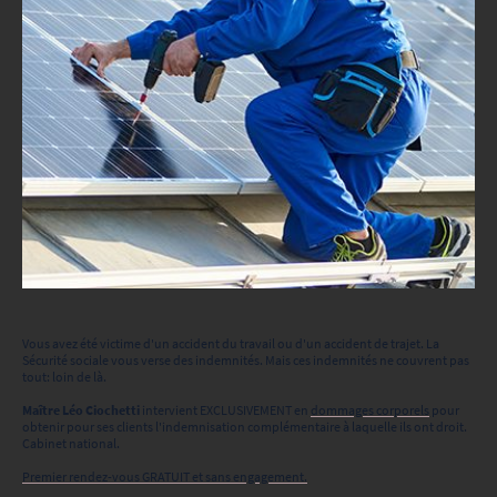
Vous avez été victime d'un accident du travail ou d'un accident de trajet. La
Sécurité sociale vous verse des indemnités. Mais ces indemnités ne couvrent pas
tout: loin de là.
Maître Léo Ciochetti
intervient EXCLUSIVEMENT en
dommages corporels
pour
obtenir pour ses clients l'indemnisation complémentaire à laquelle ils ont droit.
Cabinet national.
Premier rendez-vous GRATUIT et sans engagement.