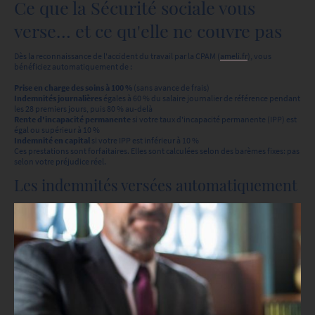
Ce que la Sécurité sociale vous
verse… et ce qu'elle ne couvre pas
Dès la reconnaissance de l'accident du travail par la CPAM (
ameli.fr
), vous
bénéficiez automatiquement de :
Prise en charge des soins à 100 %
(sans avance de frais)
Indemnités journalières
égales à 60 % du salaire journalier de référence pendant
les 28 premiers jours, puis 80 % au-delà
Rente d'incapacité permanente
si votre taux d'incapacité permanente (IPP) est
égal ou supérieur à 10 %
Indemnité en capital
si votre IPP est inférieur à 10 %
Ces prestations sont forfaitaires. Elles sont calculées selon des barèmes fixes: pas
selon votre préjudice réel.
Les indemnités versées automatiquement