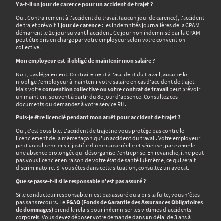
Y a-t-il un jour de carence pour un accident de trajet ?
Oui. Contrairement à l'accident du travail (aucun jour de carence), l'accident
de trajet prévoit
1 jour de carence
: les indemnités journalières de la CPAM
démarrent le 2e jour suivant l'accident. Ce jour non indemnisé par la CPAM
peut être pris en charge par votre employeur selon votre convention
collective.
Mon employeur est-il obligé de maintenir mon salaire ?
Non, pas légalement. Contrairement à l'accident du travail, aucune loi
n'oblige l'employeur à maintenir votre salaire en cas d'accident de trajet.
Mais votre
convention collective ou votre contrat de travail
peut prévoir
un maintien, souvent à partir du 8e jour d'absence. Consultez ces
documents ou demandez à votre service RH.
Puis-je être licencié pendant mon arrêt pour accident de trajet ?
Oui, c'est possible. L'accident de trajet ne vous protège pas contre le
licenciement de la même façon qu'un accident du travail. Votre employeur
peut vous licencier s'il justifie d'une cause réelle et sérieuse, par exemple
une absence prolongée qui désorganise l'entreprise. En revanche, il ne peut
pas vous licencier en raison de votre état de santé lui-même, ce qui serait
discriminatoire. Si vous êtes dans cette situation, consultez un avocat.
Que se passe-t-il si le responsable n'est pas assuré ?
Si le conducteur responsable n'est pas assuré ou a pris la fuite, vous n'êtes
pas sans recours. Le
FGAO (Fonds de Garantie des Assurances Obligatoires
de dommages)
prend le relais pour indemniser les victimes d'accidents
corporels. Vous devez déposer votre demande dans un délai de 3 ans à