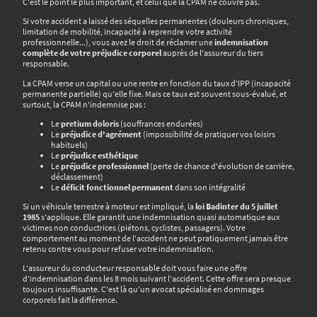
C'est le point le plus important, et celui que la CPAM ne couvre pas.
Si votre accident a laissé des séquelles permanentes (douleurs chroniques,
limitation de mobilité, incapacité à reprendre votre activité
professionnelle...), vous avez le droit de réclamer une
indemnisation
complète de votre préjudice corporel
auprès de l'assureur du tiers
responsable.
La CPAM verse un capital ou une rente en fonction du taux d'IPP (incapacité
permanente partielle) qu'elle fixe. Mais ce taux est souvent sous-évalué, et
surtout, la CPAM n'indemnise pas :
Le
pretium doloris
(souffrances endurées)
Le
préjudice d'agrément
(impossibilité de pratiquer vos loisirs
habituels)
Le
préjudice esthétique
Le
préjudice professionnel
(perte de chance d'évolution de carrière,
déclassement)
Le
déficit fonctionnel permanent
dans son intégralité
Si un véhicule terrestre à moteur est impliqué, la
loi Badinter du 5 juillet
1985
s'applique. Elle garantit une indemnisation quasi automatique aux
victimes non conductrices (piétons, cyclistes, passagers). Votre
comportement au moment de l'accident ne peut pratiquement jamais être
retenu contre vous pour refuser votre indemnisation.
L'assureur du conducteur responsable doit vous faire une offre
d'indemnisation dans les 8 mois suivant l'accident. Cette offre sera presque
toujours insuffisante. C'est là qu'un avocat spécialisé en dommages
corporels fait la différence.