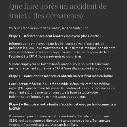
Que faire après un accident de
trajet ? (les démarches)
Voici les étapes à suivre dans l'ordre, sans en sauter une.
Étape 1 — Déclarer l'accident à votre employeur (dans les 24h)
Informez votre employeur dans les 24 heures suivant l'accident, en
précisant les lieux, les circonstances et, si un tiers est impliqué, son identité
et celle des témoins. Votre employeur a ensuite 48 heures pour déclarer
l'accident à la CPAM (hors week-ends et jours fériés).
Si votre employeur ne fait pas la déclaration, vous pouvez le faire vous-
même directement auprès de la CPAM. Vous disposez de
2 ans
pour cela.
Étape 2 — Consulter un médecin et obtenir un certificat médical initial
Consultez un médecin le plus tôt possible. Il établit le certificat médical
initial (CMI) qui décrit vos blessures, leur nature et les soins nécessaires. Ce
document est fondamental : il constitue la base de toute votre
indemnisation future. Ne minimisez pas vos douleurs.
Étape 3 — Récupérer votre feuille d'accident et envoyer les documents à
la CPAM
Votre employeur doit vous remettre une feuille d'accident (formulaire
S6201) qui vous permet d'être soigné sans avance de frais. Transmettez
votre certificat médical à la CPAM dans les délais.