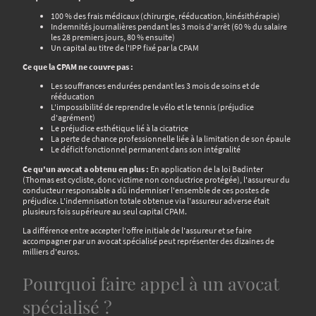
100 % des frais médicaux (chirurgie, rééducation, kinésithérapie)
Indemnités journalières pendant les 3 mois d'arrêt (60 % du salaire
les 28 premiers jours, 80 % ensuite)
Un capital au titre de l'IPP fixé par la CPAM
Ce que la CPAM ne couvre pas :
Les souffrances endurées pendant les 3 mois de soins et de
rééducation
L'impossibilité de reprendre le vélo et le tennis (préjudice
d'agrément)
Le préjudice esthétique lié à la cicatrice
La perte de chance professionnelle liée à la limitation de son épaule
Le déficit fonctionnel permanent dans son intégralité
Ce qu'un avocat a obtenu en plus :
En application de la loi Badinter
(Thomas est cycliste, donc victime non conductrice protégée), l'assureur du
conducteur responsable a dû indemniser l'ensemble de ces postes de
préjudice. L'indemnisation totale obtenue via l'assureur adverse était
plusieurs fois supérieure au seul capital CPAM.
La différence entre accepter l'offre initiale de l'assureur et se faire
accompagner par un avocat spécialisé peut représenter des dizaines de
milliers d'euros.
Pourquoi faire appel à un avocat
spécialisé ?