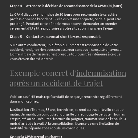
Étape 4 — Attendre la décision de reconnaissance de la CPAM (30 jours)
La CPAM dispose en principe de
30 jours
pour reconnaître le caractère
professionnel de l'accident. Si elle ouvre une enquête, ce délai peut être
prolongé. Pendant cette période, vous pouvez demander un premier
versement d'IJ à titre provisoire si votre situation financière l'exige.
Étape 5 — Contacter un avocat si un tiers est responsable
Si un autre conducteur, un piéton ou un tiers est responsable de votre
accident, ne signez rien avec son assureur sans avoir consulté un avocat.
L'offre initiale de l'assureur est presque toujours très inférieure à ce que
vous êtes en droit d'obtenir.
Exemple concret d'
indemnisation
après un accident de trajet
Voici un cas fictif mais représentatif de ce que je rencontre régulièrement
dans mon cabinet.
La situation :
Thomas, 38 ans, technicien, se rend au travail à vélo chaque
matin. Un mardi, un conducteur qui grille un feu rouge le percute. Thomas
est projeté au sol. Résultat : fracture du poignet, traumatisme de l'épaule, 3
mois d'arrêt de travail. À la consolidation, il conserve une limitation de
mobilité de l'épaule et des douleurs chroniques.
Ce que la CPAM prend en charge :