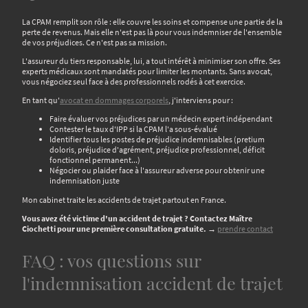
La CPAM remplit son rôle : elle couvre les soins et compense une partie de la
perte de revenus. Mais elle n'est pas là pour vous indemniser de l'ensemble
de vos préjudices. Ce n'est pas sa mission.
L'assureur du tiers responsable, lui, a tout intérêt à minimiser son offre. Ses
experts médicaux sont mandatés pour limiter les montants. Sans avocat,
vous négociez seul face à des professionnels rodés à cet exercice.
En tant qu'
avocat en dommages corporels
, j'interviens pour :
Faire évaluer vos préjudices par un médecin expert indépendant
Contester le taux d'IPP si la CPAM l'a sous-évalué
Identifier tous les postes de préjudice indemnisables (pretium
doloris, préjudice d'agrément, préjudice professionnel, déficit
fonctionnel permanent...)
Négocier ou plaider face à l'assureur adverse pour obtenir une
indemnisation juste
Mon cabinet traite les accidents de trajet partout en France.
Vous avez été victime d'un accident de trajet ? Contactez Maître
Ciochetti pour une première consultation gratuite.
→
prendre contact
FAQ : vos questions sur
l'indemnisation accident de trajet