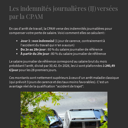
Les indemnités journalières (IJ) versées
par la CPAM
En cas d'arrêt de travail, la CPAM verse des indemnités journalières pour
compenser votre perte de salaire. Voici comment elles se calculent :
Jour 1 : non indemnisé
(1 jour de carence, contrairement à
l'accident du travail qui n'en a aucun)
Du 2e au 28e jour
: 60 % du salaire journalier de référence
À partir du 29e jour
: 80 % du salaire journalier de référence
Le salaire journalier de référence correspond au salaire brut du mois
précédant l'arrêt, divisé par 30,42. En 2026, les IJ sont plafonnées à
240,49
€/jour
pour les 28 premiers jours.
Ces montants sont nettement supérieurs à ceux d'un arrêt maladie classique
(qui prévoit 3 jours de carence et des taux moins favorables). C'est un
avantage réel de la qualification "accident de trajet".