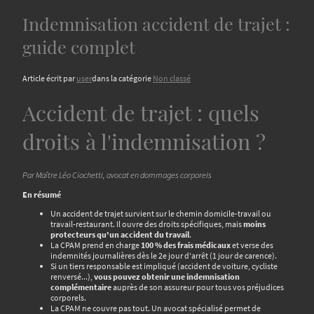
Indemnisation accident de trajet :
guide complet
Article écrit par
user
dans la catégorie
Non classé
Accident de trajet : quels
droits à l'indemnisation ?
Par Maître Léo Ciochetti, avocat en dommages corporels
En résumé
Un accident de trajet survient sur le chemin domicile-travail ou
travail-restaurant. Il ouvre des droits spécifiques, mais
moins
protecteurs qu'un accident du travail
.
La CPAM prend en charge
100 % des frais médicaux
et verse des
indemnités journalières dès le 2e jour d'arrêt (1 jour de carence).
Si un tiers responsable est impliqué (accident de voiture, cycliste
renversé...),
vous pouvez obtenir une indemnisation
complémentaire
auprès de son assureur pour tous vos préjudices
corporels.
La CPAM ne couvre pas tout. Un avocat spécialisé permet de