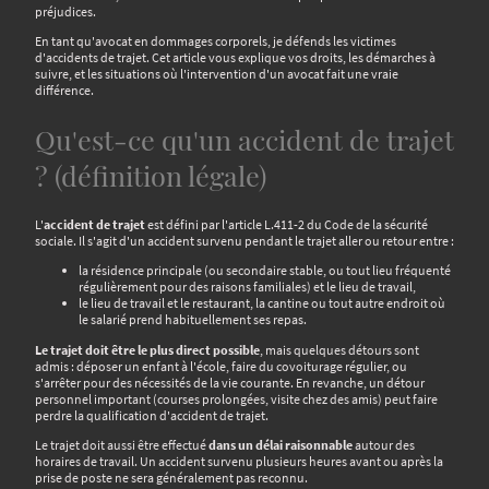
préjudices.
En tant qu'avocat en dommages corporels, je défends les victimes
d'accidents de trajet. Cet article vous explique vos droits, les démarches à
suivre, et les situations où l'intervention d'un avocat fait une vraie
différence.
Qu'est-ce qu'un accident de trajet
? (définition légale)
L'
accident de trajet
est défini par l'article L.411-2 du Code de la sécurité
sociale. Il s'agit d'un accident survenu pendant le trajet aller ou retour entre :
la résidence principale (ou secondaire stable, ou tout lieu fréquenté
régulièrement pour des raisons familiales) et le lieu de travail,
le lieu de travail et le restaurant, la cantine ou tout autre endroit où
le salarié prend habituellement ses repas.
Le trajet doit être le plus direct possible
, mais quelques détours sont
admis : déposer un enfant à l'école, faire du covoiturage régulier, ou
s'arrêter pour des nécessités de la vie courante. En revanche, un détour
personnel important (courses prolongées, visite chez des amis) peut faire
perdre la qualification d'accident de trajet.
Le trajet doit aussi être effectué
dans un délai raisonnable
autour des
horaires de travail. Un accident survenu plusieurs heures avant ou après la
prise de poste ne sera généralement pas reconnu.