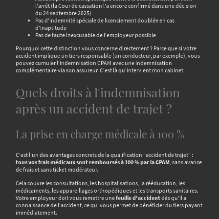
l'arrêt (la Cour de cassation l'a encore confirmé dans une décision
du 24 septembre 2025)
Pas d'indemnité spéciale de licenciement doublée en cas
d'inaptitude
Pas de faute inexcusable de l'employeur possible
Pourquoi cette distinction vous concerne directement ? Parce que si votre
accident implique un tiers responsable (un conducteur, par exemple), vous
pouvez cumuler l'indemnisation CPAM avec une indemnisation
complémentaire via son assureur. C'est là qu'intervient mon cabinet.
Quels droits à l'indemnisation
après un accident de trajet ?
La prise en charge médicale à 100 %
C'est l'un des avantages concrets de la qualification "accident de trajet" :
tous vos frais médicaux sont remboursés à 100 % par la CPAM
, sans avance
de frais et sans ticket modérateur.
Cela couvre les consultations, les hospitalisations, la rééducation, les
médicaments, les appareillages orthopédiques et les transports sanitaires.
Votre employeur doit vous remettre une
feuille d'accident
dès qu'il a
connaissance de l'accident, ce qui vous permet de bénéficier du tiers payant
immédiatement.