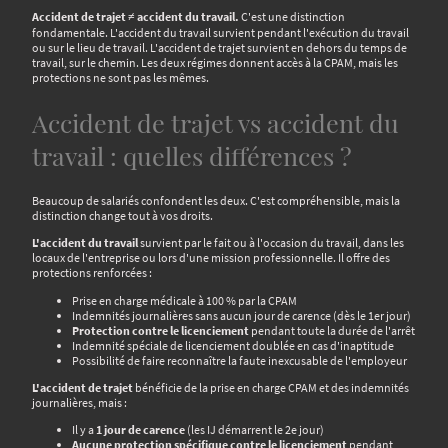
Accident de trajet ≠ accident du travail.
C'est une distinction
fondamentale. L'accident du travail survient pendant l'exécution du travail
ou sur le lieu de travail. L'accident de trajet survient en dehors du temps de
travail, sur le chemin. Les deux régimes donnent accès à la CPAM, mais les
protections ne sont pas les mêmes.
Accident de trajet vs accident du
travail : quelles différences ?
Beaucoup de salariés confondent les deux. C'est compréhensible, mais la
distinction change tout à vos droits.
L'accident du travail
survient par le fait ou à l'occasion du travail, dans les
locaux de l'entreprise ou lors d'une mission professionnelle. Il offre des
protections renforcées :
Prise en charge médicale à 100 % par la CPAM
Indemnités journalières sans aucun jour de carence (dès le 1er jour)
Protection contre le licenciement
pendant toute la durée de l'arrêt
Indemnité spéciale de licenciement doublée en cas d'inaptitude
Possibilité de faire reconnaître la faute inexcusable de l'employeur
L'accident de trajet
bénéficie de la prise en charge CPAM et des indemnités
journalières, mais :
Il y a
1 jour de carence
(les IJ démarrent le 2e jour)
Aucune protection spécifique contre le licenciement
pendant