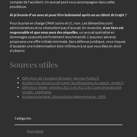
compter de l'accident. Un avocat peut vous accompagner dans cette
procédure.
Ai-je besoin d'un avocat pour être indemnisé après un accident de trajet ?
Pour la prise en charge CPAM (soins et IJ), non. Les démarches sont
administratives et ne nécessitent pas d'avocat. En revanche,
si un tiers est
responsable et que vous avez des séquelles
, un avocat spécialisé en
dommages corporels est fortement recommandé. L'assureur adverse
proposera une offre initiale minimale. Sans défense juridique, vous risquez
d'accepter une indemnisation bien inférieure à ce que vous êtes en droit
d'obtenir.
Sources utiles
Définition de l'accident de trajet - Service-Public.fr
Accident du travail ou de trajet : les démarches du salarié - Ameli.fr
Définition légale - Articles L411-1 et L411-2 du Code de la sécurité
sociale - Légifrance
Accidents de trajet : dispositions réglementaires - INRS
Catégories
Non classé