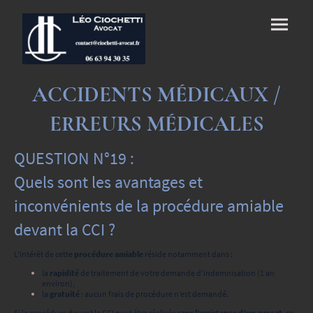
ACCIDENTS MÉDICAUX /
ERREURS MÉDICALES
QUESTION N°19 :
Quels sont les avantages et
inconvénients de la procédure amiable
devant la CCI ?
L’intérêt de cette
procédure amiable
réside notamment dans :
la
rapidité
de traitement de votre demande d’indemnisation (1 an
environ),
la
gratuité
: aucun frais de procédure n’est demandé.
Si la procédure devant la CCI peut être réalisée
sans l’assistance d’un avocat
, ce