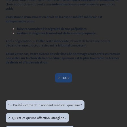
choix aboutit très souvent à une
indemnisation sous-estimée
des préjudices
subis.
L’assistance d’un avocat en droit de la responsabilité médicale est
indispensable pour :
faire reconnaître l’intégralité de vos préjudices
,
évaluer et négocier le montant de la somme proposée
.
Après négociation, si l’
offre reste indécente
, l’avocat de la victime pourra
déclencher une procédure devant le
tribunal
compétent
.
Selon votre cas, votre avocat des victimes de dommages corporels saura vous
conseiller sur le choix de la procédure qui vous est la plus favorable en termes
de délais et d’indemnisation.
RETOUR
1 - J’ai été victime d’un accident médical : que faire ?
2 - Qu’est-ce qu’une affection iatrogène ?