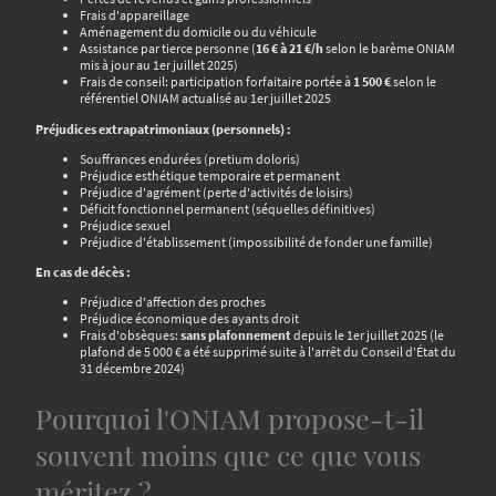
Frais d'appareillage
Aménagement du domicile ou du véhicule
Assistance par tierce personne (
16 € à 21 €/h
selon le barème ONIAM
mis à jour au 1er juillet 2025)
Frais de conseil: participation forfaitaire portée à
1 500 €
selon le
référentiel ONIAM actualisé au 1er juillet 2025
Préjudices extrapatrimoniaux (personnels) :
Souffrances endurées (pretium doloris)
Préjudice esthétique temporaire et permanent
Préjudice d'agrément (perte d'activités de loisirs)
Déficit fonctionnel permanent (séquelles définitives)
Préjudice sexuel
Préjudice d'établissement (impossibilité de fonder une famille)
En cas de décès :
Préjudice d'affection des proches
Préjudice économique des ayants droit
Frais d'obsèques:
sans plafonnement
depuis le 1er juillet 2025 (le
plafond de 5 000 € a été supprimé suite à l'arrêt du Conseil d'État du
31 décembre 2024)
Pourquoi l'ONIAM propose-t-il
souvent moins que ce que vous
méritez ?