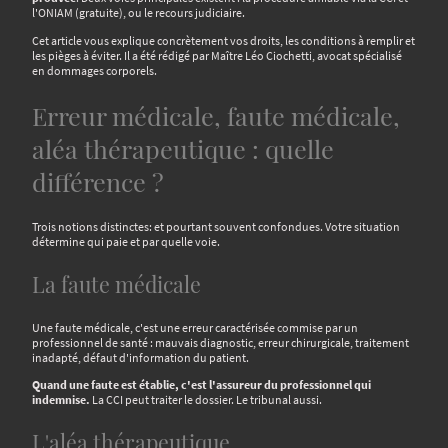
l'ONIAM (gratuite), ou le recours judiciaire.
Cet article vous explique concrètement vos droits, les conditions à remplir et
les pièges à éviter. Il a été rédigé par Maître Léo Ciochetti, avocat spécialisé
en dommages corporels.
Erreur médicale, faute médicale,
aléa thérapeutique : quelle
différence ?
Trois notions distinctes: et pourtant souvent confondues. Votre situation
détermine qui paie et par quelle voie.
La faute médicale
Une faute médicale, c'est une erreur caractérisée commise par un
professionnel de santé : mauvais diagnostic, erreur chirurgicale, traitement
inadapté, défaut d'information du patient.
Quand une faute est établie, c'est l'assureur du professionnel qui
indemnise.
La CCI peut traiter le dossier. Le tribunal aussi.
L'aléa thérapeutique