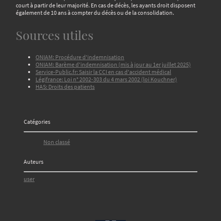
court à partir de leur majorité. En cas de décès, les ayants droit disposent
également de 10 ans à compter du décès ou de la consolidation.
Sources utiles
ONIAM: Procédure d'indemnisation
ONIAM: Barème d'indemnisation (mis à jour au 1er juillet 2025)
Service-Public.fr: Saisir la CCI en cas d'accident médical
Légifrance: Loi n° 2002-303 du 4 mars 2002 (loi Kouchner)
HAS: Droits des patients
Catégories
Non classé
Auteurs
user