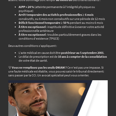
AIPP > 24 %
(atteinte permanente à l'intégrité physique ou
psychique)
Arrêt temporaire des activités professionnelles ≥ 6 mois
consécutifs, ou 6 mois non consécutifs sur une période de 12 mois
Déficit fonctionnel temporaire ≥ 50 %
pendant au moins 6 mois
À titre exceptionnel
: inaptitude définitive à exercer votre activité
professionnelle antérieure
À titre exceptionnel
: troubles particulièrement graves dans les
conditions d'existence (TPGCE)
Deux autres conditions s'appliquent :
L'acte médical en cause doit être
postérieur au 5 septembre 2001
.
Le délai de prescription est de
10 ans à compter de la consolidation
de votre état de santé.
💡
Vous ne remplissez pas les seuils ONIAM ?
Ce n'est pas une impasse. Si
une faute médicale est établie, vous pouvez saisir le tribunal directement:
sans passer par la CCI. Un avocat spécialisé peut vous orienter.